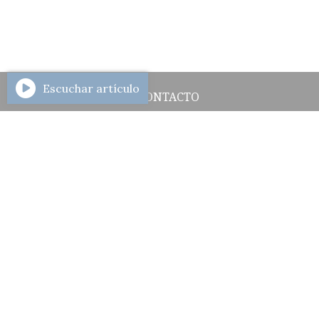
Escuchar artículo
CONTACTO
HISTORIAL DE NOTICIAS
INGRESAR
2284692524
Azcuénaga 657 - Gral. La Madrid
ahoralamadrid@gmail.com