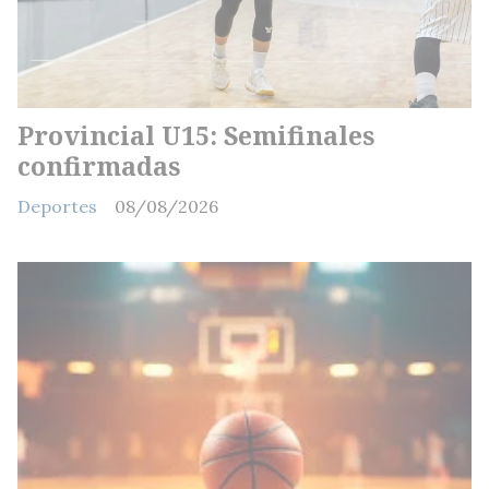
Provincial U15: Semifinales
confirmadas
Deportes
08/08/2026