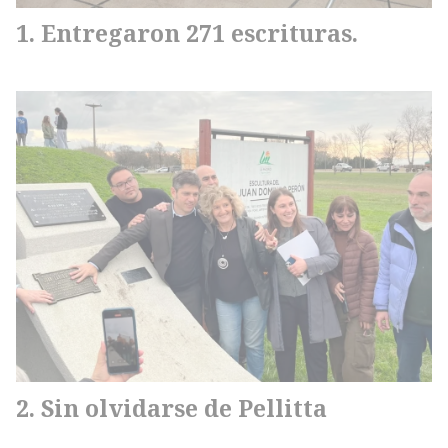
Entregaron 271 escrituras.
Sin olvidarse de Pellitta