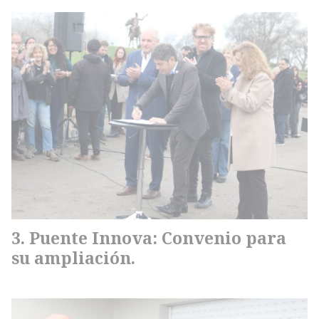
Puente Innova: Convenio para
su ampliación.