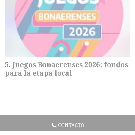
Juegos Bonaerenses 2026: fondos
para la etapa local
CONTACTO