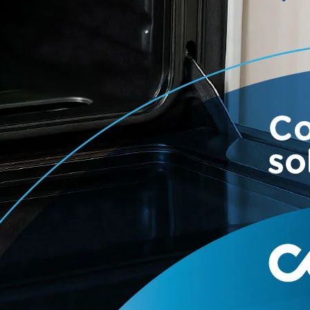
ados en 0- 1- 2- 3- 3- 4- 5- 6- 7- 8- 9
- 6- 7- 8- 9
cimiento del pago por ventanilla será el 23 de febrero de 
os relacionados