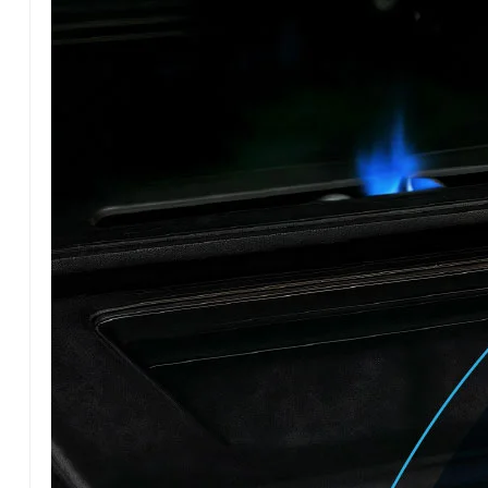
Pensiones sociales no contributivas- con DNI termin
Viernes 30
Jubilaciones y pensiones con DNI terminados en 4- 5
El organismo previsional recordó además que el ven
Artícul