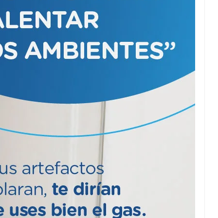
Entregaron 271
escrituras.
Sin olvidarse de
Pellitta