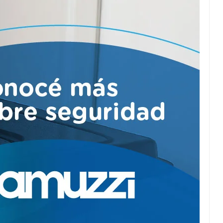
Puente Innova:
Convenio para su
ampliación.