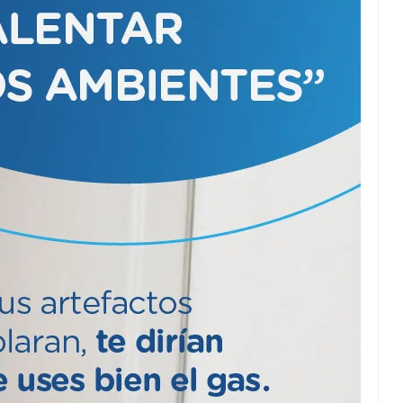
Entregaron 271
escrituras.
Sin olvidarse de
Pellitta