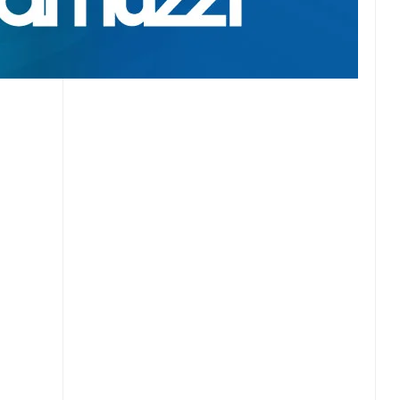
 Pérez
eso de
último