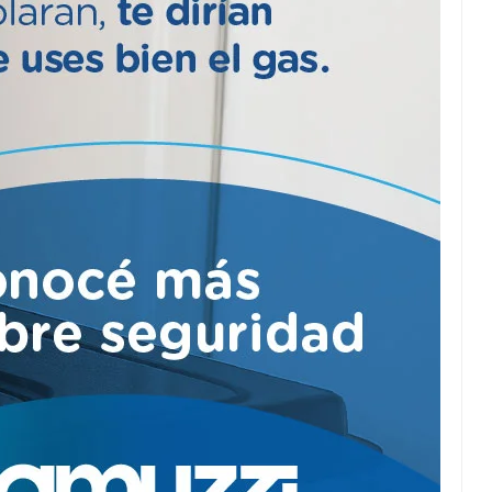
Kicillof estará hoy en
nuestra ciudad
r,