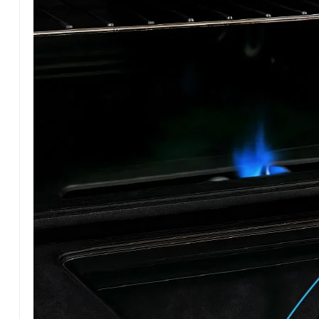
Otra dupla que promete dar pelea es la de Marcelo V
quienes buscarán mantener su invicto como locales 
Además, Rubén Guarino compartirá butaca con Juan