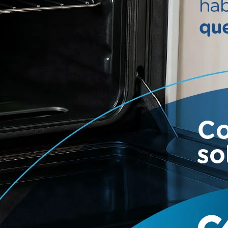
idal y Nicolás Villamayor, ganadores de la edición anterio
en el trazado olavarriense.
 María Bobbio, campeón de la categoría en 2006 y 2008.