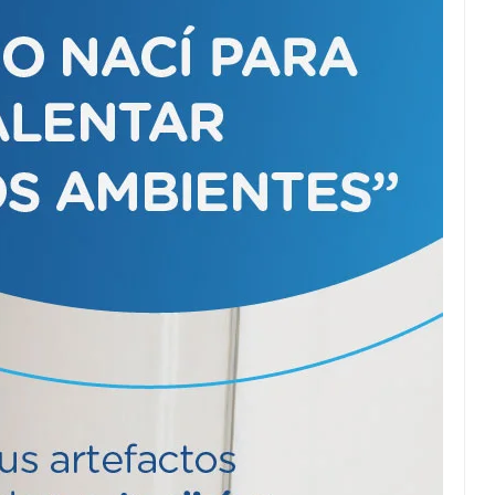
Adjudicaron ubicación
de 28 viviendas
Axel Kicillof llegará
mañana a La Madrid