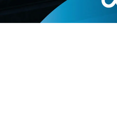
eso como invitados, entre ellos Matías Álvarez, Emmanuel
as Baños y Juan Giancaterino. A su vez, se destaca el regr
en volverá a competir en la Mayores pero en la B junto al 