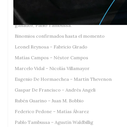
De la divisional mayor también habrá nombres de p
Bravo, Rodolfo Aldasoro, Santiago Etchevarne, Matí
Agustín Waldbillig gran referente de TC DEL 40, qui
ganador, Pablo Tambussa.
Binomios confirmados hasta el momento
Leonel Reynosa – Fabricio Girado
Matías Campos – Néstor Campos
Marcelo Vidal – Nicolás Villamayor
Eugenio De Hormaechea – Martín Thevenon
Gaspar De Francisco – Andrés Angeli
Rubén Guarino – Juan M. Bobbio
Federico Pedone – Matías Álvarez
Pablo Tambussa – Agustín Waldbillig