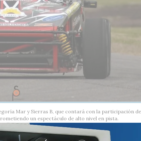
goría Mar y Sierras B, que contará con la participación d
prometiendo un espectáculo de alto nivel en pista.
o del campeón de la categoría Leo Reynosa, quien lo hará
otagonista en la lucha por el campeonato pasado y que