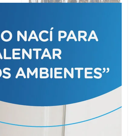
Entregaron 271
escrituras.
Sin olvidarse de
Pellitta