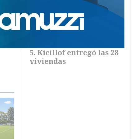
Kicillof entregó las 28
viviendas