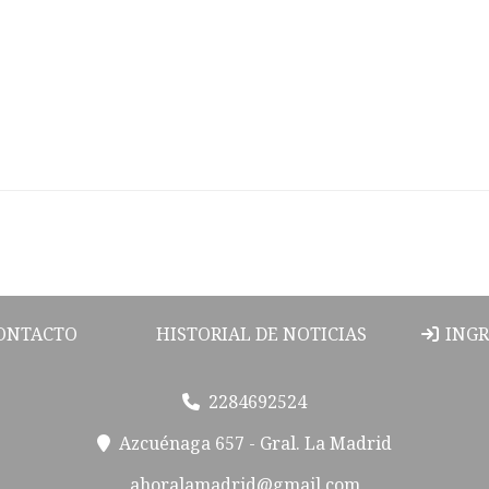
ONTACTO
HISTORIAL DE NOTICIAS
INGR
2284692524
Azcuénaga 657 - Gral. La Madrid
ahoralamadrid@gmail.com