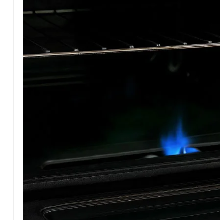
Solo tendrán que enviar vía whatsapp escrito (no a
Los cupos serán limitados sin excepción.
Fuente: Emblema Deportivo