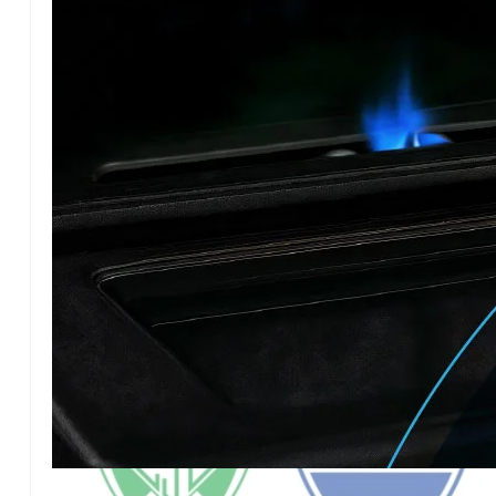
En cancha de Racing, como también jugará el equip
horas.