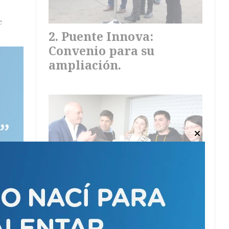
e
Puente Innova:
Convenio para su
ampliación.
Kicillof entregó las 28