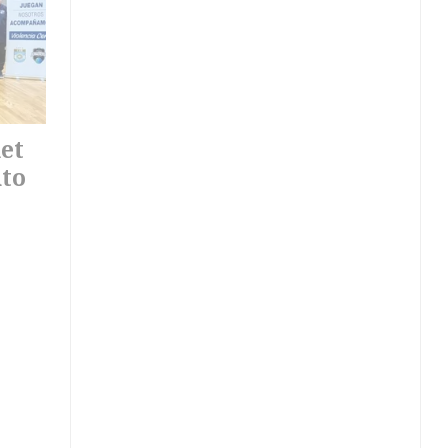
et
nto