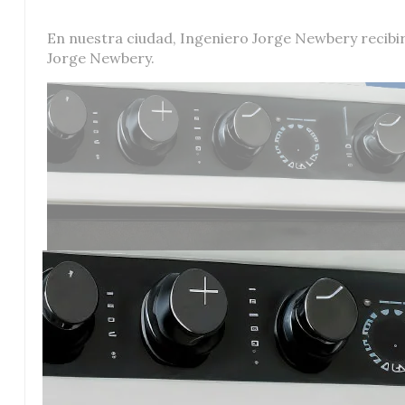
En nuestra ciudad, Ingeniero Jorge Newbery recibir
Jorge Newbery.