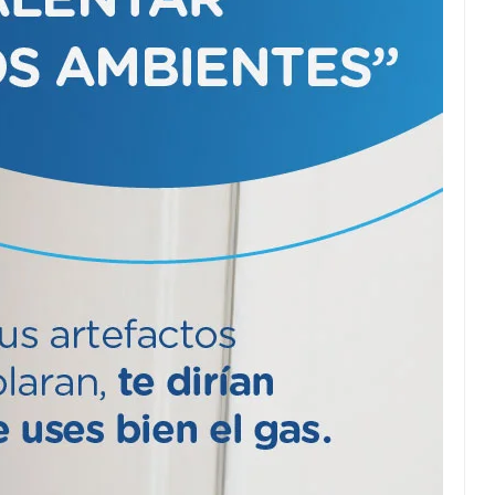
viviendas
Juegos Bonaerenses
2026: fondos para la
etapa local