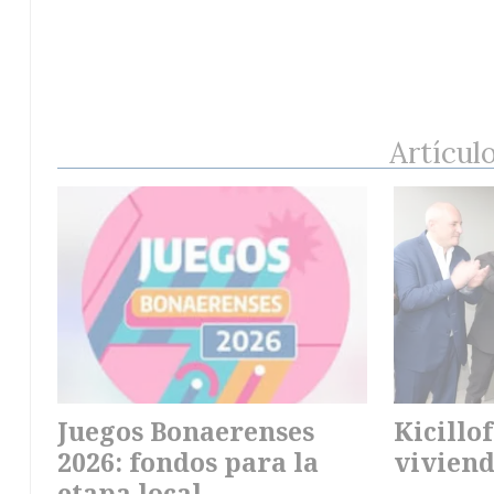
Artícul
Juegos Bonaerenses
Kicillof
2026: fondos para la
viviend
etapa local