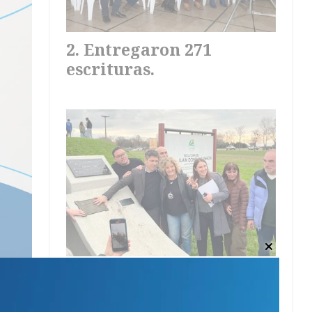
Entregaron 271
escrituras.
Sin olvidarse de
Pellitta