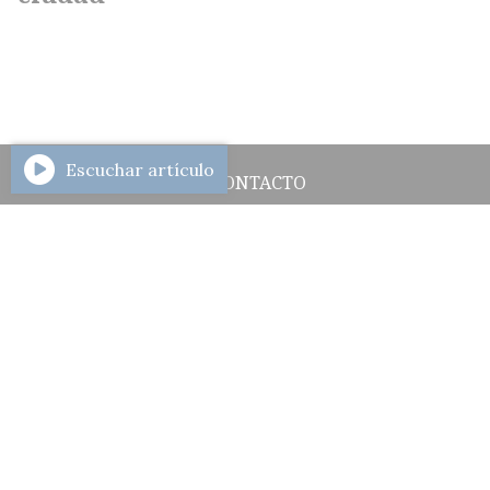
Escuchar artículo
CONTACTO
HISTORIAL DE NOTICIAS
INGRESAR
2284692524
Azcuénaga 657 - Gral. La Madrid
ahoralamadrid@gmail.com